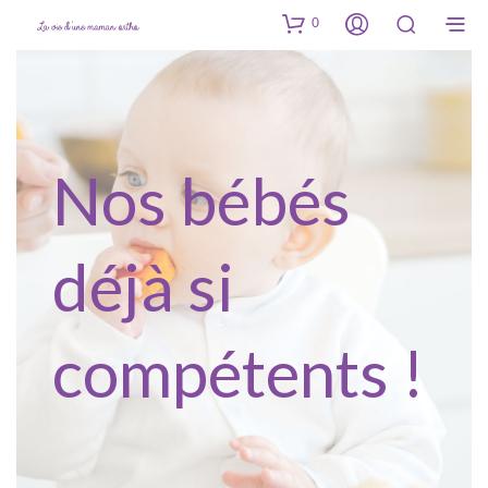
0
Nos bébés
déjà si
compétents !