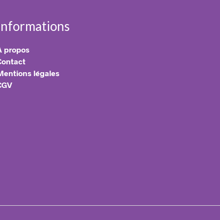
R
E
S
Informations
T
V
I
A propos
D
Contact
E
Mentions légales
.
CGV