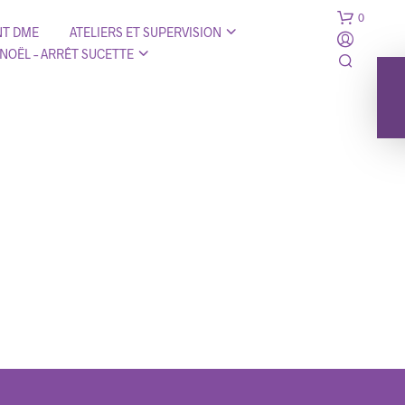
0
T DME
ATELIERS ET SUPERVISION
 NOËL – ARRÊT SUCETTE
V
O
T
R
E
P
A
N
I
E