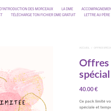
 D’INTRODUCTION DES MORCEAUX
LA DME
ACCOMPAGNEMEN
CT
TÉLÉCHARGE TON FICHIER DME GRATUIT
LETTRE AU PÈRE
ACCUEIL
/
OFFRES SPÉCI
Offres 
spécial
40.00
€
Ce pack limité v
spéciale et temp