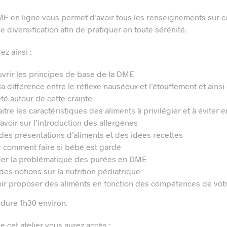
DME en ligne vous permet d’avoir tous les renseignements sur c
 diversification afin de pratiquer en toute sérénité.
z ainsi :
vrir les principes de base de la DME
la différence entre le réflexe nauséeux et l’étouffement et ains
été autour de cette crainte
itre les caractéristiques des aliments à privilégier et à éviter
avoir sur l’introduction des allergènes
 des présentations d’aliments et des idées recettes
r comment faire si bébé est gardé
er la problématique des purées en DME
des notions sur la nutrition pédiatrique
ir proposer des aliments en fonction des compétences de vot
r dure 1h30 environ.
de cet atelier vous aurez accès :