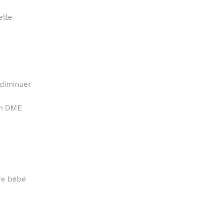
ette
i diminuer
 en DME
re bébé