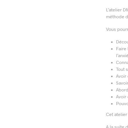
L’atelier 
méthode de
Vous pourre
Décou
Faire 
l’anxi
Conna
Tout s
Avoir
Savoi
Abord
Avoir 
Pouvo
Cet atelie
A la suite 