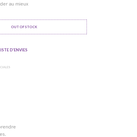
ider au mieux
OUT OF STOCK
ISTE D’ENVIES
CIALES
 prendre
es.