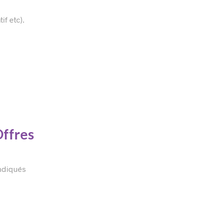
if etc).
Offres
indiqués