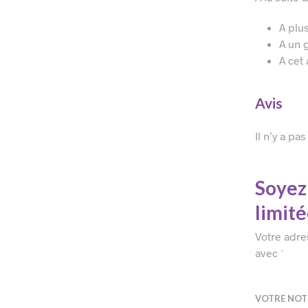
A plu
A un 
A cet
Avis
Il n’y a pa
Soyez 
limité
Votre adre
avec
*
VOTRE NO